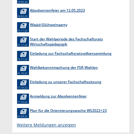
18.06.26
Absolventenfeier am 12.05.2023
24.02.23
Wipäd-Glühweinparty
22.11.22
Start der Wahlperiode des Fachschaftsrats
Wirtschaftspädagogik
21.11.22
Einladung zur Fachschaftsratsvollversammlung
15.11.22
Wahlbekanntmachung der FSR-Wahlen
31.10.22
Einladung zu unserer Fachschaftssitzung
17.10.22
Anmeldung zur Absolventenfeier
17.10.22
Plan für die Orientierungswoche WS2022+23
22.09.22
Weitere Meldungen anzeigen