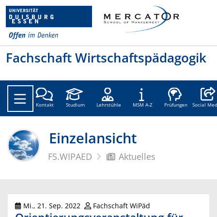
Fachschaft Wirtschaftspädagogik
Social
Kontakt
Studium
Lehrstühle
MSM A-Z
Prüfungen
Social Med
Einzelansicht
FS.WIPAED
Aktuelles
Mi., 21. Sep. 2022
Fachschaft WiPäd