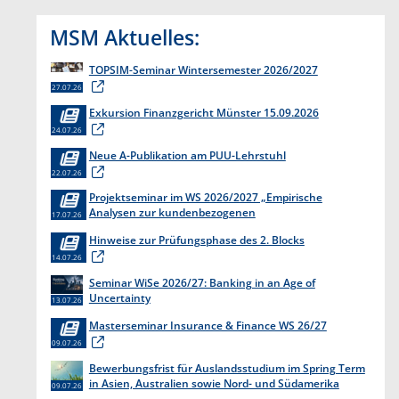
MSM Aktuelles:
TOPSIM-Seminar Wintersemester 2026/2027
27.07.26
Exkursion Finanzgericht Münster 15.09.2026
24.07.26
Neue A-Publikation am PUU-Lehrstuhl
22.07.26
Projektseminar im WS 2026/2027 „Empirische
Analysen zur kundenbezogenen
17.07.26
Erkenntnisgewinnung “
Hinweise zur Prüfungsphase des 2. Blocks
14.07.26
Seminar WiSe 2026/27: Banking in an Age of
Uncertainty
13.07.26
Masterseminar Insurance & Finance WS 26/27
09.07.26
Bewerbungsfrist für Auslandsstudium im Spring Term
in Asien, Australien sowie Nord- und Südamerika
09.07.26
endet am 31. Juli 2026