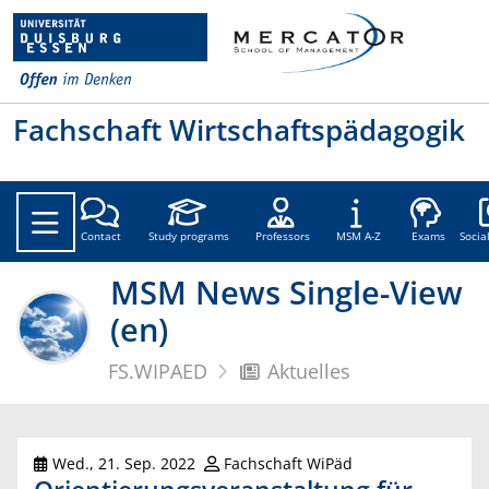
Fachschaft Wirtschaftspädagogik
Soc
Contact
Study programs
Professors
MSM A-Z
Exams
Socia
MSM News Single-View
(en)
FS.WIPAED
Aktuelles
Wed., 21. Sep. 2022
Fachschaft WiPäd