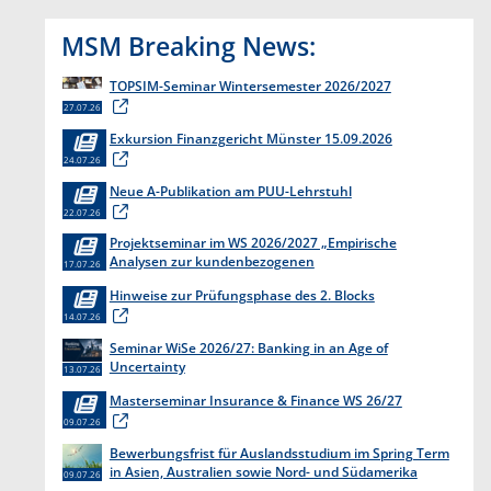
MSM Breaking News:
TOPSIM-Seminar Wintersemester 2026/2027
27.07.26
Exkursion Finanzgericht Münster 15.09.2026
24.07.26
Neue A-Publikation am PUU-Lehrstuhl
22.07.26
Projektseminar im WS 2026/2027 „Empirische
Analysen zur kundenbezogenen
17.07.26
Erkenntnisgewinnung “
Hinweise zur Prüfungsphase des 2. Blocks
14.07.26
Seminar WiSe 2026/27: Banking in an Age of
Uncertainty
13.07.26
Masterseminar Insurance & Finance WS 26/27
09.07.26
Bewerbungsfrist für Auslandsstudium im Spring Term
in Asien, Australien sowie Nord- und Südamerika
09.07.26
endet am 31. Juli 2026