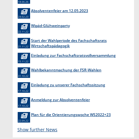
18.06.26
Absolventenfeier am 12.05.2023
24.02.23
Wipäd-Glühweinparty
22.11.22
Start der Wahlperiode des Fachschaftsrats
Wirtschaftspädagogik
21.11.22
Einladung zur Fachschaftsratsvollversammlung
15.11.22
Wahlbekanntmachung der FSR-Wahlen
31.10.22
Einladung zu unserer Fachschaftssitzung
17.10.22
Anmeldung zur Absolventenfeier
17.10.22
Plan für die Orientierungswoche WS2022+23
22.09.22
Show further News