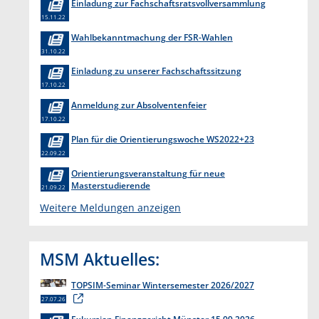
Einladung zur Fachschaftsratsvollversammlung
15.11.22
Wahlbekanntmachung der FSR-Wahlen
31.10.22
Einladung zu unserer Fachschaftssitzung
17.10.22
Anmeldung zur Absolventenfeier
17.10.22
Plan für die Orientierungswoche WS2022+23
22.09.22
Orientierungsveranstaltung für neue
Masterstudierende
21.09.22
Weitere Meldungen anzeigen
MSM Aktuelles:
TOPSIM-Seminar Wintersemester 2026/2027
27.07.26
Exkursion Finanzgericht Münster 15.09.2026