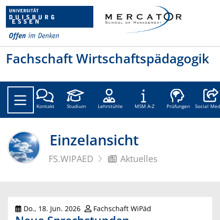
Fachschaft Wirtschaftspädagogik
Social
Kontakt
Studium
Lehrstühle
MSM A-Z
Prüfungen
Social Med
Einzelansicht
FS.WIPAED
Aktuelles
Do., 18. Jun. 2026
Fachschaft WiPäd