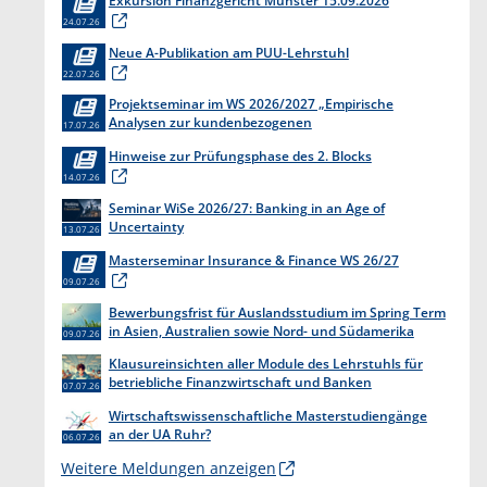
24.07.26
Neue A-Publikation am PUU-Lehrstuhl
22.07.26
Projektseminar im WS 2026/2027 „Empirische
Analysen zur kundenbezogenen
17.07.26
Erkenntnisgewinnung “
Hinweise zur Prüfungsphase des 2. Blocks
14.07.26
Seminar WiSe 2026/27: Banking in an Age of
Uncertainty
13.07.26
Masterseminar Insurance & Finance WS 26/27
09.07.26
Bewerbungsfrist für Auslandsstudium im Spring Term
in Asien, Australien sowie Nord- und Südamerika
09.07.26
endet am 31. Juli 2026
Klausureinsichten aller Module des Lehrstuhls für
betriebliche Finanzwirtschaft und Banken
07.07.26
Wirtschaftswissenschaftliche Masterstudiengänge
an der UA Ruhr?
06.07.26
Weitere Meldungen anzeigen